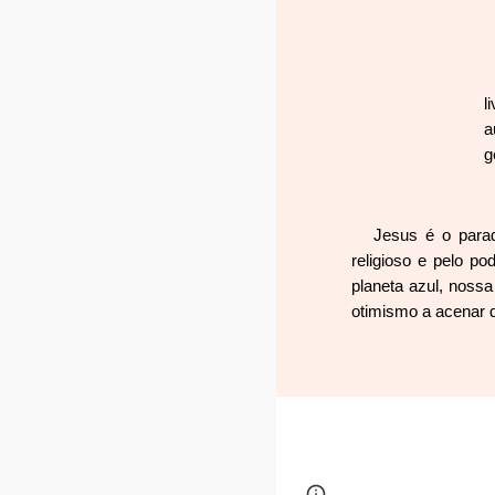
l
a
g
Jesus é o parad
religioso e pelo p
planeta azul, noss
otimismo a acenar d
Page
Google Sites