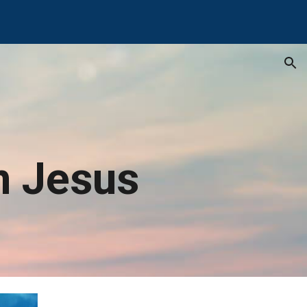
ion
m Jesus