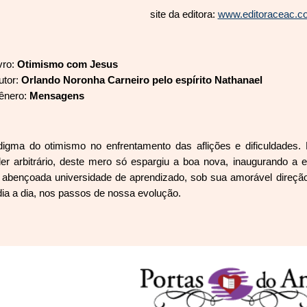
site da editora:
www.editoraceac.c
ivro:
Otimismo com Jesus
utor:
Orlando Noronha Carneiro pelo espírito Nathanael
ênero:
Mensagens
igma do otimismo no enfrentamento das aflições e dificuldades
oder arbitrário, deste mero só espargiu a boa nova, inaugurando a 
a abençoada universidade de aprendizado, sob sua amorável direçã
ia a dia, nos passos de nossa evolução.
Report abuse